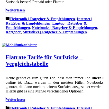
Surfstick besser? Prepaid oder Flatrate.
Weiterlesen
Kategorien
Elektronik | Ratgeber & Empfehlungen
,
Internet |
Ratgeber & Empfehlungen
,
Laptop | Ratgeber &
Empfehlungen
,
Notebooks | Ratgeber & Empfehlungen
,
Ratgeber
,
Surfsticks | Ratgeber & Empfehlungen
Flatrate Tarife für Surfsticks –
Vergleichstabelle
Heute gehört es zum guten Ton, dass man immer und
überall
online
ist. Dazu werden in den meisten Fällen Notebooks
genutzt, die dann noch mit einem Surfstick ausgestattet werden.
Hierzu gibt es eine Menge verschiedener Optionen.
Weiterlesen
Kategorien
Elektronik | Ratgeber & Empfehlungen
,
Internet |