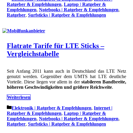
Ratgeber & Empfehlungen
,
Laptop | Ratgeber &
Empfehlungen
,
Notebooks | Ratgeber & Empfehlungen
,
Ratgeber
,
Surfsticks | Ratgeber & Empfehlungen
Flatrate Tarife für LTE Sticks –
Vergleichstabelle
Seit Anfang 2011 kann auch in Deutschland das LTE Netz
genutzt werden. Gegenüber dem UMTS hat LTE deutliche
Vorteile. Diese liegen vor allem in der
stabileren Bandbreite,
höheren Geschwindigkeiten und größere Reichweite
.
Weiterlesen
Kategorien
Elektronik | Ratgeber & Empfehlungen
,
Internet |
Ratgeber & Empfehlungen
,
Laptop | Ratgeber &
Empfehlungen
,
Notebooks | Ratgeber & Empfehlungen
,
Ratgeber
,
Surfsticks | Ratgeber & Empfehlungen