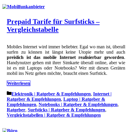
Prepaid Tarife für Surfsticks –
Vergleichstabelle
Mobiles Internet wird immer beliebter. Egal wo man ist, überall
surfen zu können ist längst keine Utopie mehr und auch
preislich ist das mobile Internet realisierbar geworden
.
Handynutzer gehen mit ihrer Simkarte überall online, aber wie
ist es mit Laptops oder Notebooks? Wer mit diesen Geräten
mobil ins Netz gehen möchte, braucht einen Surfstick.
Weiterlesen
Kategorien
Elektronik | Ratgeber & Empfehlungen
,
Internet |
Ratgeber & Empfehlungen
,
Laptop | Ratgeber &
Empfehlungen
,
Notebooks | Ratgeber & Empfehlungen
,
Ratgeber
,
Surfsticks | Ratgeber & Empfehlungen
,
Vergleichstabellen | Ratgeber & Empfehlungen