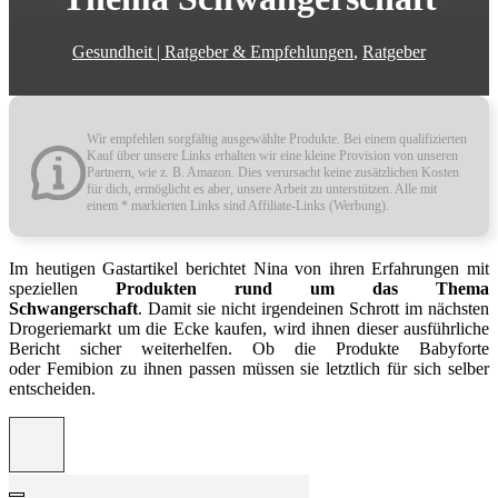
Gesundheit | Ratgeber & Empfehlungen
,
Ratgeber
Wir empfehlen sorgfältig ausgewählte Produkte. Bei einem qualifizierten
Kauf über unsere Links erhalten wir eine kleine Provision von unseren
Partnern, wie z. B. Amazon. Dies verursacht keine zusätzlichen Kosten
für dich, ermöglicht es aber, unsere Arbeit zu unterstützen. Alle mit
einem * markierten Links sind Affiliate-Links (Werbung).
Im heutigen Gastartikel berichtet Nina von ihren Erfahrungen mit
speziellen
Produkten rund um das Thema
Schwangerschaft
. Damit sie nicht irgendeinen Schrott im nächsten
Drogeriemarkt um die Ecke kaufen, wird ihnen dieser ausführliche
Bericht sicher weiterhelfen. Ob die Produkte Babyforte
oder Femibion zu ihnen passen müssen sie letztlich für sich selber
entscheiden.