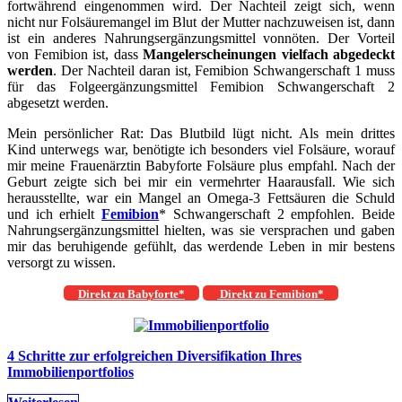
fortwährend eingenommen wird. Der Nachteil zeigt sich, wenn
nicht nur Folsäuremangel im Blut der Mutter nachzuweisen ist, dann
ist ein anderes Nahrungsergänzungsmittel vonnöten. Der Vorteil
von Femibion ist, dass
Mangelerscheinungen vielfach abgedeckt
werden
. Der Nachteil daran ist, Femibion Schwangerschaft 1 muss
für das Folgeergänzungsmittel Femibion Schwangerschaft 2
abgesetzt werden.
Mein persönlicher Rat: Das Blutbild lügt nicht. Als mein drittes
Kind unterwegs war, benötigte ich besonders viel Folsäure, worauf
mir meine Frauenärztin Babyforte Folsäure plus empfahl. Nach der
Geburt zeigte sich bei mir ein vermehrter Haarausfall. Wie sich
herausstellte, war ein Mangel an Omega-3 Fettsäuren die Schuld
und ich erhielt
Femibion
* Schwangerschaft 2 empfohlen. Beide
Nahrungsergänzungsmittel hielten, was sie versprachen und gaben
mir das beruhigende gefühlt, das werdende Leben in mir bestens
versorgt zu wissen.
Direkt zu Babyforte*
Direkt zu Femibion*
4 Schritte zur erfolgreichen Diversifikation Ihres
Immobilienportfolios