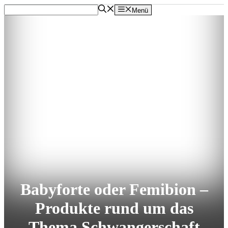
Zum
Menü
Inhalt
springen
Babyforte oder Femibion –
Produkte rund um das
Thema Schwangerschaft