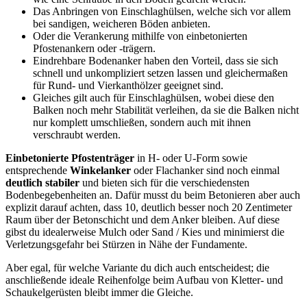
Das Anbringen von Einschlaghülsen, welche sich vor allem
bei sandigen, weicheren Böden anbieten.
Oder die Verankerung mithilfe von einbetonierten
Pfostenankern oder -trägern.
Eindrehbare Bodenanker haben den Vorteil, dass sie sich
schnell und unkompliziert setzen lassen und gleichermaßen
für Rund- und Vierkanthölzer geeignet sind.
Gleiches gilt auch für Einschlaghülsen, wobei diese den
Balken noch mehr Stabilität verleihen, da sie die Balken nicht
nur komplett umschließen, sondern auch mit ihnen
verschraubt werden.
Einbetonierte Pfostenträger
in H- oder U-Form sowie
entsprechende
Winkelanker
oder Flachanker sind noch einmal
deutlich stabiler
und bieten sich für die verschiedensten
Bodenbegebenheiten an. Dafür musst du beim Betonieren aber auch
explizit darauf achten, dass 10, deutlich besser noch 20 Zentimeter
Raum über der Betonschicht und dem Anker bleiben. Auf diese
gibst du idealerweise Mulch oder Sand / Kies und minimierst die
Verletzungsgefahr bei Stürzen in Nähe der Fundamente.
Aber egal, für welche Variante du dich auch entscheidest; die
anschließende ideale Reihenfolge beim Aufbau von Kletter- und
Schaukelgerüsten bleibt immer die Gleiche.