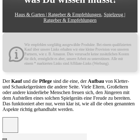
Haus & Garten | Ratgeber & Empfehlungen
,
Spielzeug |
Ratgeber & Empfehlungen
Wir empfehlen sorgfältig ausgewählte Produkte. Bei einem qualifizierten
Kauf über unsere Links erhalten wir eine kleine Provision von unseren
Partnern, wie z. B. Amazon. Dies verursacht keine zusätzlichen Kosten
für dich, ermöglicht es aber, unsere Arbeit zu unterstützen. Alle mit
einem * markierten Links sind Affiliate-Links (Werbung).
Der
Kauf
und die
Pflege
sind die eine, der
Aufbau
von Kletter-
und Schaukelgerüsten die andere Seite. Viele Eltern, Großeltern
oder andere kinderliebe Menschen freuen sich, den Jüngeren mit
dem Aufstellen eines solchen Spielgeräts eine Freude zu bereiten.
Das funktioniert aber nur, wenn klar ist, wie all die oben genannten
Aspekte richtig gehandhabt werden.