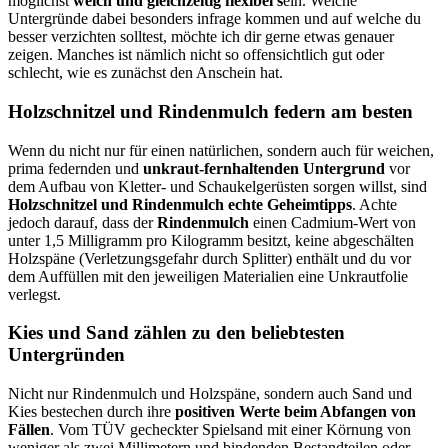
möglichst
weich und gleichzeitig flexibel s
ein. Welche
Untergründe dabei besonders infrage kommen und auf welche du
besser verzichten solltest, möchte ich dir gerne etwas genauer
zeigen. Manches ist nämlich nicht so offensichtlich gut oder
schlecht, wie es zunächst den Anschein hat.
Holzschnitzel und Rindenmulch federn am besten
Wenn du nicht nur für einen natürlichen, sondern auch für weichen,
prima federnden und
unkraut-fernhaltenden Untergrund
vor
dem Aufbau von Kletter- und Schaukelgerüsten sorgen willst, sind
Holzschnitzel und Rindenmulch echte Geheimtipps
. Achte
jedoch darauf, dass der
Rindenmulch
einen Cadmium-Wert von
unter 1,5 Milligramm pro Kilogramm besitzt, keine abgeschälten
Holzspäne (Verletzungsgefahr durch Splitter) enthält und du vor
dem Auffüllen mit den jeweiligen Materialien eine Unkrautfolie
verlegst.
Kies und Sand zählen zu den beliebtesten
Untergründen
Nicht nur Rindenmulch und Holzspäne, sondern auch Sand und
Kies bestechen durch ihre
positiven Werte beim Abfangen von
Fällen
. Vom TÜV gecheckter Spielsand mit einer Körnung von
weniger als zwei Millimetern und bindenden Bestandteilen oder