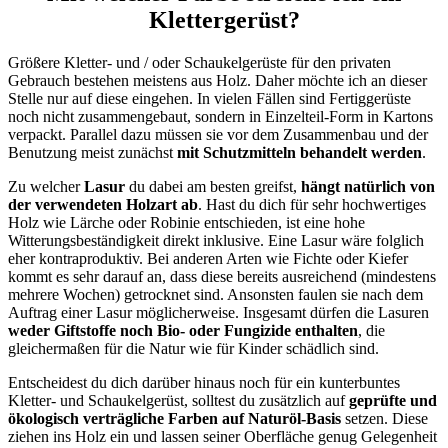
Klettergerüst?
Größere Kletter- und / oder Schaukelgerüste für den privaten
Gebrauch bestehen meistens aus Holz. Daher möchte ich an dieser
Stelle nur auf diese eingehen. In vielen Fällen sind Fertiggerüste
noch nicht zusammengebaut, sondern in Einzelteil-Form in Kartons
verpackt. Parallel dazu müssen sie vor dem Zusammenbau und der
Benutzung meist zunächst
mit Schutzmitteln behandelt werden
.
Zu welcher
Lasur
du dabei am besten greifst,
hängt natürlich von
der verwendeten Holzart ab
. Hast du dich für sehr hochwertiges
Holz wie Lärche oder Robinie entschieden, ist eine hohe
Witterungsbeständigkeit direkt inklusive. Eine Lasur wäre folglich
eher kontraproduktiv. Bei anderen Arten wie Fichte oder Kiefer
kommt es sehr darauf an, dass diese bereits ausreichend (mindestens
mehrere Wochen) getrocknet sind. Ansonsten faulen sie nach dem
Auftrag einer Lasur möglicherweise. Insgesamt dürfen die Lasuren
weder Giftstoffe noch Bio- oder Fungizide enthalten
, die
gleichermaßen für die Natur wie für Kinder schädlich sind.
Entscheidest du dich darüber hinaus noch für ein kunterbuntes
Kletter- und Schaukelgerüst, solltest du zusätzlich auf
geprüfte und
ökologisch verträgliche Farben auf Naturöl-Basis
setzen. Diese
ziehen ins Holz ein und lassen seiner Oberfläche genug Gelegenheit