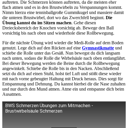
auftreten. Die Schmerzen können auftreten, da die meisten eher
flach atmen und es in den Brustwirbeln zu Verspannungen kommt.
Nimm hierzu eine tennisballgroße Gummikugel und massiere damit
die unteren Brustwirbel, dort wo das Zwerchfell beginnt.
Die
Übung kannst du im Sitzen machen
. Gehe diesen
Dreiecksbereich der Knochen vorsichtig ab. Bewege den Ball
vorsichtig bis nach oben und wiederhole diese Rollbewegung.
Für die nächste Übung wird wieder die Medi-Rolle auf dem Boden
genutzt. Lege dich auf den Rücken auf eine
Gymnastikmatte
und
schiebe die Rolle unter das Gesäß. Nun bewegst du dich langsam
nach unten, sodass die Rolle die Wirbelsäule nach oben entlangfährt.
Bei dieser Bewegung werden die Beine durch die Rollbewegung
angewinkelt. Schiebe die Rolle bis in den Nacken. Abschließend
setzt du dich auf einen Stuhl, holst tief Luft und stößt diese wieder
mit nach vorne gebeugter Haltung mit Druck heraus. Dies sorgt für
Entspannung und Dehnung. Du kannst hierbei dir die Nase zuhalten
und nur durch den Mund atmen. Atme ein und entspanne dich beim
Ausatmen.
BWS Schmerzen Übungen zum Mitmachen -
Brustwirbelsäule Schmerzen