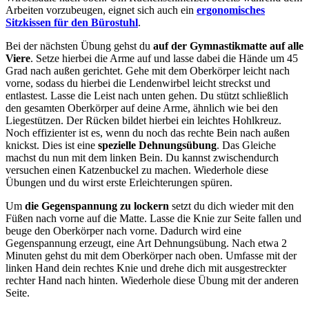
Arbeiten vorzubeugen, eignet sich auch ein
ergonomisches
Sitzkissen für den Bürostuhl
.
Bei der nächsten Übung gehst du
auf der Gymnastikmatte auf alle
Viere
. Setze hierbei die Arme auf und lasse dabei die Hände um 45
Grad nach außen gerichtet. Gehe mit dem Oberkörper leicht nach
vorne, sodass du hierbei die Lendenwirbel leicht streckst und
entlastest. Lasse die Leist nach unten gehen. Du stützt schließlich
den gesamten Oberkörper auf deine Arme, ähnlich wie bei den
Liegestützen. Der Rücken bildet hierbei ein leichtes Hohlkreuz.
Noch effizienter ist es, wenn du noch das rechte Bein nach außen
knickst. Dies ist eine
spezielle Dehnungsübung
. Das Gleiche
machst du nun mit dem linken Bein. Du kannst zwischendurch
versuchen einen Katzenbuckel zu machen. Wiederhole diese
Übungen und du wirst erste Erleichterungen spüren.
Um
die Gegenspannung zu lockern
setzt du dich wieder mit den
Füßen nach vorne auf die Matte. Lasse die Knie zur Seite fallen und
beuge den Oberkörper nach vorne. Dadurch wird eine
Gegenspannung erzeugt, eine Art Dehnungsübung. Nach etwa 2
Minuten gehst du mit dem Oberkörper nach oben. Umfasse mit der
linken Hand dein rechtes Knie und drehe dich mit ausgestreckter
rechter Hand nach hinten. Wiederhole diese Übung mit der anderen
Seite.