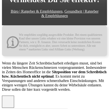
Büro | Ratgeber & Empfehlungen
,
Gesundheit | Ratgeber
& Empfehlungen
Wir empfehlen sorgfältig ausgewählte Produkte. Bei einem qualifizierten
Kauf über unsere Links erhalten wir eine kleine Provision von unseren
Partnern, wie z. B. Amazon. Dies verursacht keine zusätzlichen Kosten
für dich, ermöglicht es aber, unsere Arbeit zu unterstützen. Alle mit
einem * markierten Links sind Affiliate-Links (Werbung).
Wenn du längere Zeit Schreibtischarbeit erledigen musst, sind bei
vielen Menschen Rückenschmerzen vorprogrammiert. Insbesondere
in Zeiten des Homeoffice ist die
Sitzposition vor dem Schreibtisch
bzw. Küchentisch nicht optimal
. Es kommt meist zu
Verspannungen und anderen schmerzhaften Einschränkungen. Mit
einigen wenigen Übungen kannst du deine Wirbelsäule entlasten.
Diese sollen dir hier kurz vorgestellt werden.