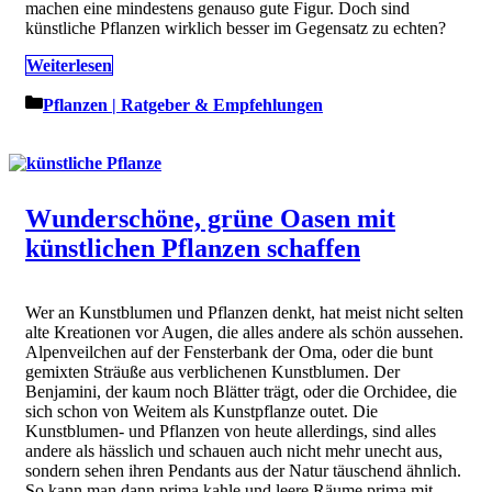
machen eine mindestens genauso gute Figur. Doch sind
künstliche Pflanzen wirklich besser im Gegensatz zu echten?
Weiterlesen
Kategorien
Pflanzen | Ratgeber & Empfehlungen
Wunderschöne, grüne Oasen mit
künstlichen Pflanzen schaffen
Wer an Kunstblumen und Pflanzen denkt, hat meist nicht selten
alte Kreationen vor Augen, die alles andere als schön aussehen.
Alpenveilchen auf der Fensterbank der Oma, oder die bunt
gemixten Sträuße aus verblichenen Kunstblumen. Der
Benjamini, der kaum noch Blätter trägt, oder die Orchidee, die
sich schon von Weitem als Kunstpflanze outet. Die
Kunstblumen- und Pflanzen von heute allerdings, sind alles
andere als hässlich und schauen auch nicht mehr unecht aus,
sondern sehen ihren Pendants aus der Natur täuschend ähnlich.
So kann man dann prima kahle und leere Räume prima mit