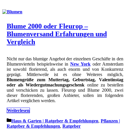
Blume 2000 oder Fleurop –
Blumenversand Erfahrungen und
Vergleich
Nicht nur das blumige Angebot der einzelnen Geschäfte in den
Blumenvierteln beispielsweise in
New York
oder Amsterdam
ist sowohl florierend, als auch enorm und von Konkurrenz
geprägt. Mittlerweile ist es ohne Weiteres möglich,
Blumengrüße zum Muttertag, Geburtstag, Valentinstag
oder als Wiedergutmachungsgeschenk
online zu bestellen
und verschicken zu lassen. Fleurop und Blume 2000, zwei
dieser florierenden, großen Anbieter, sollen im folgenden
Artikel verglichen werden.
Weiterlesen
Kategorien
Haus & Garten | Ratgeber & Empfehlungen
,
Pflanzen |
Ratgeber & Empfehlungen
,
Ratgeber