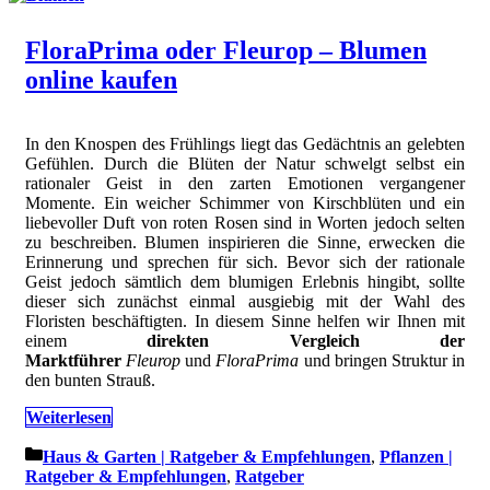
FloraPrima oder Fleurop – Blumen
online kaufen
In den Knospen des Frühlings liegt das Gedächtnis an gelebten
Gefühlen. Durch die Blüten der Natur schwelgt selbst ein
rationaler Geist in den zarten Emotionen vergangener
Momente. Ein weicher Schimmer von Kirschblüten und ein
liebevoller Duft von roten Rosen sind in Worten jedoch selten
zu beschreiben. Blumen inspirieren die Sinne, erwecken die
Erinnerung und sprechen für sich. Bevor sich der rationale
Geist jedoch sämtlich dem blumigen Erlebnis hingibt, sollte
dieser sich zunächst einmal ausgiebig mit der Wahl des
Floristen beschäftigten. In diesem Sinne helfen wir Ihnen mit
einem
direkten Vergleich der
Marktführer
Fleurop
und
FloraPrima
und bringen Struktur in
den bunten Strauß.
Weiterlesen
Kategorien
Haus & Garten | Ratgeber & Empfehlungen
,
Pflanzen |
Ratgeber & Empfehlungen
,
Ratgeber