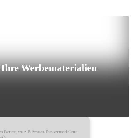
 Ihre Werbematerialien
ren Partnern, wie z. B. Amazon. Dies verursacht keine
ng).