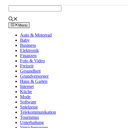
Zum
Inhalt
springen
Menü
Auto & Motorrad
Baby
Business
Elektronik
Finanzen
Foto & Video
Freizeit
Gesundheit
Grundversorger
Haus & Garten
Internet
Küche
Mode
Software
Spielzeug
Telekommunikation
Tourismus
Unterhaltung
Versicherungen