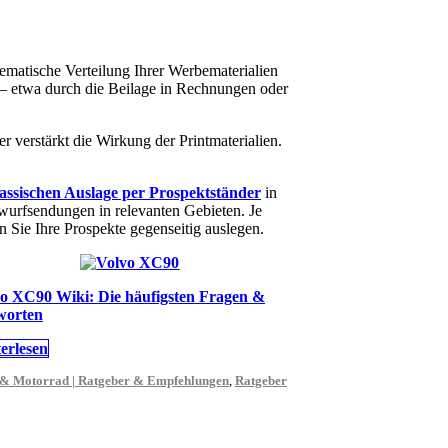
ematische Verteilung Ihrer Werbematerialien
n – etwa durch die Beilage in Rechnungen oder
r verstärkt die Wirkung der Printmaterialien.
lassischen Auslage per Prospektständer
in
twurfsendungen in relevanten Gebieten. Je
Sie Ihre Prospekte gegenseitig auslegen.
o XC90 Wiki: Die häufigsten Fragen &
worten
erlesen
 & Motorrad | Ratgeber & Empfehlungen
,
Ratgeber