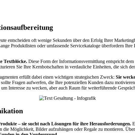
tionsaufbereitung
eute entscheiden oft wenige Sekunden über den Erfolg Ihrer Marketing
ange Produktlisten oder umfassende Servicekataloge überfordern Ihre L
te Textblöcke.
Diese Form der Informationsvermittlung entspricht dem
urieren Sie Ihre Kernbotschaften in verdauliche Einheiten, die sich de
ragmenten erfüllt dabei einen wichtigen strategischen Zweck:
Sie weck
 sollte Fragen aufwerfen, die Ihre potenziellen Kunden dazu motivieren
n, um Interesse zu wecken, aber auch Raum für weiterführende Gespräch
ikation
r Produkte – sie sucht nach Lösungen für ihre Herausforderungen.
E
n die Möglichkeit, Bilder aufzuhängen oder Regale zu montieren. Übert
e Kunden in den Vordergrund.