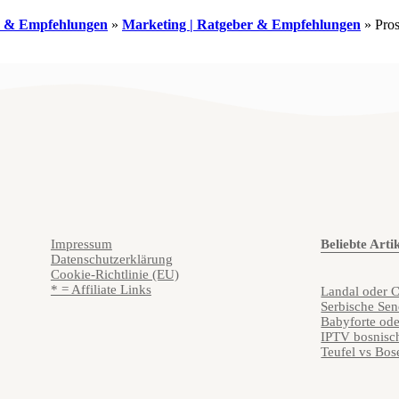
er & Empfehlungen
»
Marketing | Ratgeber & Empfehlungen
»
Pro
Impressum
Beliebte Arti
Datenschutzerklärung
Cookie-Richtlinie (EU)
* = Affiliate Links
Landal oder C
Serbische Se
Babyforte od
IPTV bosnisc
Teufel vs Bos