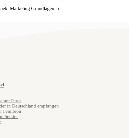
spekt Marketing Grundlagen: 5
kel
enter Parcs
nder in Deutschland empfangen
er Femibion
he Sender
e