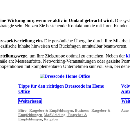
 seine Wirkung nur, wenn er aktiv in Umlauf gebracht wird.
Die syst
ngstrategie sein. Nutzen Sie bestehende Kontaktpunkte mit Ihren Kunde
rospektverteilung ein.
Die persönliche Übergabe durch Ihre Mitarbeite
pezifische Inhalte hinweisen und Rückfragen unmittelbar beantworten.
erteilungswege
, um Ihre Zielgruppe optimal zu erreichen. Neben der
k
näle an: Messeauftritte, Networking-Veranstaltungen oder gezielte Pos
perationen mit komplementären Unternehmen sinnvoll sein, bei denen 
Tipps für den richtigen Dresscode im Home
Volv
Office
Ant
Weiterlesen
Weit
Büro | Ratgeber & Empfehlungen
,
Business | Ratgeber &
Auto
Empfehlungen
,
Maßkleidung | Ratgeber &
Empfehlungen
,
Ratgeber