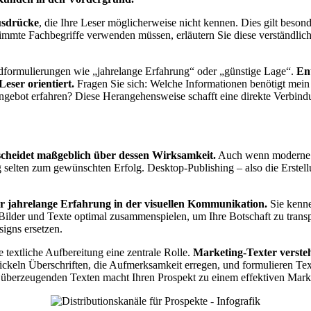
usdrücke
, die Ihre Leser möglicherweise nicht kennen. Dies gilt beson
immte Fachbegriffe verwenden müssen, erläutern Sie diese verständlic
rdformulierungen wie „jahrelange Erfahrung“ oder „günstige Lage“.
Ent
Leser orientiert.
Fragen Sie sich: Welche Informationen benötigt mein
gebot erfahren? Diese Herangehensweise schafft eine direkte Verbindu
tscheidet maßgeblich über dessen Wirksamkeit.
Auch wenn moderne S
eg selten zum gewünschten Erfolg. Desktop-Publishing – also die Erst
er jahrelange Erfahrung in der visuellen Kommunikation.
Sie kenne
lder und Texte optimal zusammenspielen, um Ihre Botschaft zu transpor
igns ersetzen.
 textliche Aufbereitung eine zentrale Rolle.
Marketing-Texter versteh
ckeln Überschriften, die Aufmerksamkeit erregen, und formulieren Tex
überzeugenden Texten macht Ihren Prospekt zu einem effektiven Mark