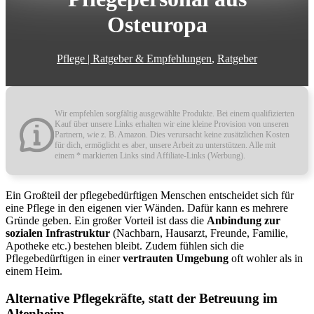
Osteuropa
Pflege | Ratgeber & Empfehlungen
,
Ratgeber
Wir empfehlen sorgfältig ausgewählte Produkte. Bei einem qualifizierten
Kauf über unsere Links erhalten wir eine kleine Provision von unseren
Partnern, wie z. B. Amazon. Dies verursacht keine zusätzlichen Kosten
für dich, ermöglicht es aber, unsere Arbeit zu unterstützen. Alle mit
einem * markierten Links sind Affiliate-Links (Werbung).
Ein Großteil der pflegebedürftigen Menschen entscheidet sich für
eine Pflege in den eigenen vier Wänden. Dafür kann es mehrere
Gründe geben. Ein großer Vorteil ist dass die
Anbindung zur
sozialen Infrastruktur
(Nachbarn, Hausarzt, Freunde, Familie,
Apotheke etc.) bestehen bleibt. Zudem fühlen sich die
Pflegebedürftigen in einer
vertrauten Umgebung
oft wohler als in
einem Heim.
Alternative Pflegekräfte, statt der Betreuung im
Altenheim