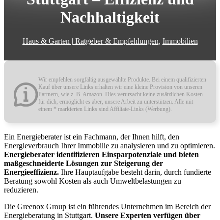
Nachhaltigkeit
Haus & Garten | Ratgeber & Empfehlungen
,
Immobilien
Wir empfehlen sorgfältig ausgewählte Produkte. Bei einem qualifizierten
Kauf über unsere Links erhalten wir eine kleine Provision von unseren
Partnern, wie z. B. Amazon. Dies verursacht keine zusätzlichen Kosten
für dich, ermöglicht es aber, unsere Arbeit zu unterstützen. Alle mit
einem * markierten Links sind Affiliate-Links (Werbung).
Ein Energieberater ist ein Fachmann, der Ihnen hilft, den
Energieverbrauch Ihrer Immobilie zu analysieren und zu optimieren.
Energieberater identifizieren Einsparpotenziale und bieten
maßgeschneiderte Lösungen zur Steigerung der
Energieeffizienz.
Ihre Hauptaufgabe besteht darin, durch fundierte
Beratung sowohl Kosten als auch Umweltbelastungen zu
reduzieren.
Die Greenox Group ist ein führendes Unternehmen im Bereich der
Energieberatung in Stuttgart.
Unsere Experten verfügen über