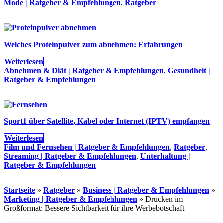
Mode | Ratgeber & Empfehlungen
,
Ratgeber
Welches Proteinpulver zum abnehmen: Erfahrungen
Weiterlesen
Abnehmen & Diät | Ratgeber & Empfehlungen
,
Gesundheit |
Ratgeber & Empfehlungen
Sport1 über Satellite, Kabel oder Internet (IPTV) empfangen
Weiterlesen
Film und Fernsehen | Ratgeber & Empfehlungen
,
Ratgeber
,
Streaming | Ratgeber & Empfehlungen
,
Unterhaltung |
Ratgeber & Empfehlungen
Startseite
»
Ratgeber
»
Business | Ratgeber & Empfehlungen
»
Marketing | Ratgeber & Empfehlungen
»
Drucken im
Großformat: Bessere Sichtbarkeit für ihre Werbebotschaft