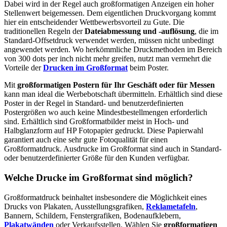
Dabei wird in der Regel auch großformatigen Anzeigen ein hoher
Stellenwert beigemessen. Dem eigentlichen Druckvorgang kommt
hier ein entscheidender Wettbewerbsvorteil zu Gute. Die
traditionellen Regeln der
Dateiabmessung und -auflösung
, die im
Standard-Offsetdruck verwendet werden, müssen nicht unbedingt
angewendet werden. Wo herkömmliche Druckmethoden im Bereich
von 300 dots per inch nicht mehr greifen, nutzt man vermehrt die
Vorteile der
Drucken im Großformat
beim Poster.
Mit
großformatigen Postern für Ihr Geschäft oder für Messen
kann man ideal die Werbebotschaft übermitteln. Erhältlich sind diese
Poster in der Regel in Standard- und benutzerdefinierten
Postergrößen wo auch keine Mindestbestellmengen erforderlich
sind. Erhältlich sind Großformatbilder meist in Hoch- und
Halbglanzform auf HP Fotopapier gedruckt. Diese Papierwahl
garantiert auch eine sehr gute Fotoqualität für einen
Großformatdruck. Ausdrucke im Großformat sind auch in Standard-
oder benutzerdefinierter Größe für den Kunden verfügbar.
Welche Drucke im Großformat sind möglich?
Großformatdruck beinhaltet insbesondere die Möglichkeit eines
Drucks von Plakaten, Ausstellungsgrafiken,
Reklametafeln
,
Bannern, Schildern, Fenstergrafiken, Bodenaufklebern,
Plakatwänden
oder Verkaufsstellen. Wählen Sie
großformatigen