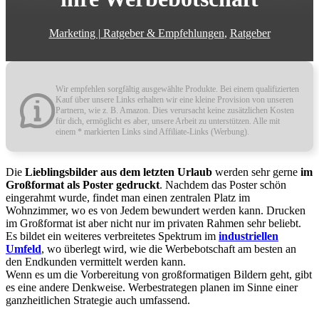
Marketing | Ratgeber & Empfehlungen
,
Ratgeber
Wir empfehlen sorgfältig ausgewählte Produkte. Bei einem qualifizierten
Kauf über unsere Links erhalten wir eine kleine Provision von unseren
Partnern, wie z. B. Amazon. Dies verursacht keine zusätzlichen Kosten
für dich, ermöglicht es aber, unsere Arbeit zu unterstützen. Alle mit
einem * markierten Links sind Affiliate-Links (Werbung).
Die
Lieblingsbilder aus dem letzten Urlaub
werden sehr gerne
im
Großformat als Poster gedruckt
. Nachdem das Poster schön
eingerahmt wurde, findet man einen zentralen Platz im
Wohnzimmer, wo es von Jedem bewundert werden kann. Drucken
im Großformat ist aber nicht nur im privaten Rahmen sehr beliebt.
Es bildet ein weiteres verbreitetes Spektrum im
industriellen
Umfeld
, wo überlegt wird, wie die Werbebotschaft am besten an
den Endkunden vermittelt werden kann.
Wenn es um die Vorbereitung von großformatigen Bildern geht, gibt
es eine andere Denkweise. Werbestrategen planen im Sinne einer
ganzheitlichen Strategie auch umfassend.