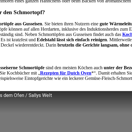
Schmoren eines ganzen Hähnchens oder beim Backen von aromatischem 
für den Schmortopf?
rtöpfe aus Gusseisen
. Sie bieten ihren Nutzern eine
gute Wärmeleit
pfe können auf allen Herdarten, inklusive des Induktionsherdes zum 
ebeständig sind. Neben Schmortöpfen aus Gusseisen findet auch das
Koch
Es ist kratzfest und
Edelstahl lässt sich einfach reinigen
. Mittlerwei
t Deckel wiederentdeckt. Darin
brutzeln die Gerichte langsam, ohne 
sseiserne Schmortöpfe
sind den meisten Köchen auch
unter der Bez
 Sie Kochbücher mit „
Rezepten für Dutch Oven
*“. Damit erhalten Sie
eispielsweise Eintopfgerichte wie ein leckerer Gemüse-Fleisch-Schmor
s dem Ofen / Sallys Welt