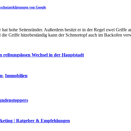
schutzerklärungen von Google
.
 hat hohe Seitenränder. Außerdem besitzt er in der Regel zwei Griffe 
ind die Griffe hitzebeständig kann der Schmortopf auch im Backofen ve
en reibungslosen Wechsel in der Hauptstadt
en
,
Immobilien
undenstoppers
keting | Ratgeber & Empfehlungen