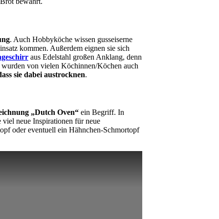
Brot bewährt.
ung
. Auch Hobbyköche wissen gusseiserne
Einsatz kommen. Außerdem eignen sie sich
geschirr
aus Edelstahl großen Anklang, denn
le wurden von vielen Köchinnen/Köchen auch
dass sie dabei austrocknen
.
eichnung „Dutch Oven“
ein Begriff. In
 viel neue Inspirationen für neue
topf oder eventuell ein Hähnchen-Schmortopf