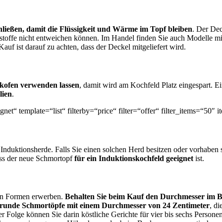
hließen, damit die Flüssigkeit und Wärme im Topf bleiben
. Der Dec
toffe nicht entweichen können. Im Handel finden Sie auch Modelle m
f ist darauf zu achten, dass der Deckel mitgeliefert wird.
kofen verwenden lassen
, damit wird am Kochfeld Platz eingespart. Ei
lien
.
et“ template=“list“ filterby=“price“ filter=“offer“ filter_items=“50″ i
 Induktionsherde. Falls Sie einen solchen Herd besitzen oder vorhaben s
dass der neue Schmortopf
für ein Induktionskochfeld geeignet
ist.
en Formen erwerben.
Behalten Sie beim Kauf den Durchmesser im B
d runde Schmortöpfe mit einem Durchmesser von 24 Zentimeter
, d
er Folge können Sie darin köstliche Gerichte für vier bis sechs Person