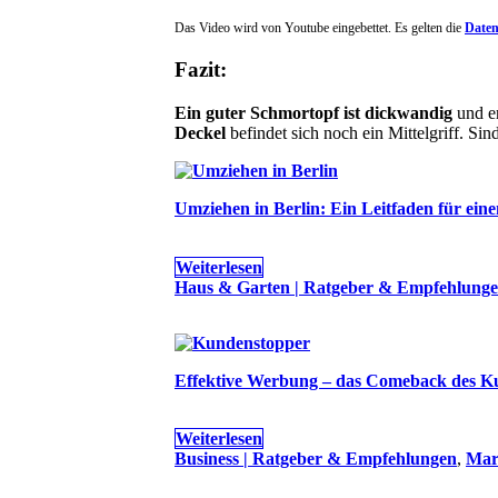
Das Video wird von Youtube eingebettet. Es gelten die
Daten
Fazit:
Ein guter Schmortopf ist dickwandig
und er
Deckel
befindet sich noch ein Mittelgriff. S
Umziehen in Berlin: Ein Leitfaden für ein
Weiterlesen
Haus & Garten | Ratgeber & Empfehlung
Effektive Werbung – das Comeback des K
Weiterlesen
Business | Ratgeber & Empfehlungen
,
Mar