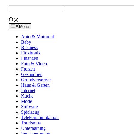
Zum
Inhalt
springen
Menü
Auto & Motorrad
Baby
Business
Elektronik
Finanzen
Foto & Video
Freizeit
Gesundheit
Grundversorger
Haus & Garten
Internet
Küche
Mode
Software
Spielzeug
Telekommunikation
Tourismus
Unterhaltung
Versicherungen