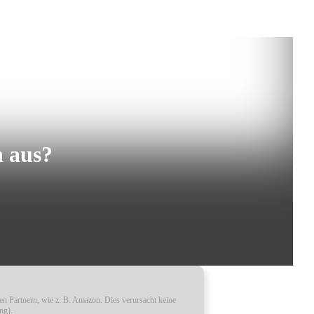
n aus?
ren Partnern, wie z. B. Amazon. Dies verursacht keine
ng).