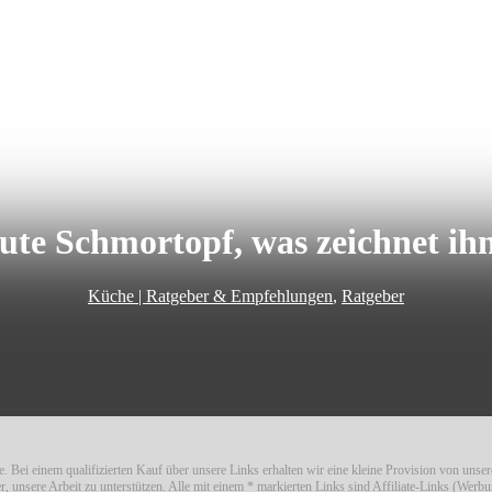
ute Schmortopf, was zeichnet ih
Küche | Ratgeber & Empfehlungen
,
Ratgeber
. Bei einem qualifizierten Kauf über unsere Links erhalten wir eine kleine Provision von unse
er, unsere Arbeit zu unterstützen. Alle mit einem * markierten Links sind Affiliate-Links (Werbu