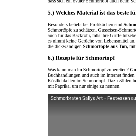
dass sich ein ovaler Schmortopf auch beim 
5.) Welches Material ist das beste 
Besonders beliebt bei Profiköchen sind
Schmo
Schmortöpfe zu schätzen. Gusseisen-Schmortö
auch für das Backrohr, falls ihre Griffe hitz
es nimmt keine Gerüche von Lebensmittel an. 
die dickwandigen
Schmortöpfe aus Ton
, mi
6.) Rezepte für Schmortopf
Was kann man im Schmortopf zubereiten?
Gu
Buchhandlungen und auch im Internet finden
Köstlichkeiten im Schmortopf. Dazu zählen b
mit Paprika, um nur einige zu nennen.
Schmorbraten Sallys Art - Festessen au