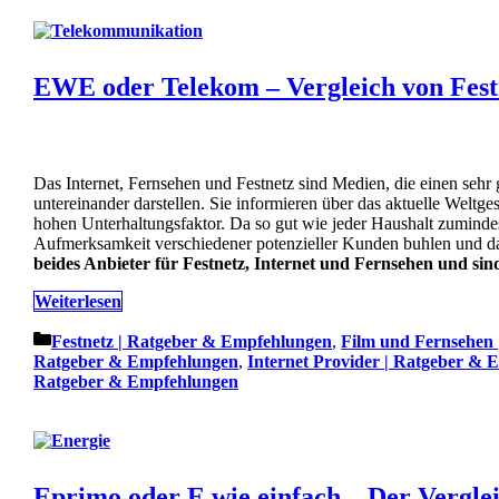
EWE oder Telekom – Vergleich von Festn
Das Internet, Fernsehen und Festnetz sind Medien, die einen se
untereinander darstellen. Sie informieren über das aktuelle Weltg
hohen Unterhaltungsfaktor. Da so gut wie jeder Haushalt zumindest 
Aufmerksamkeit verschiedener potenzieller Kunden buhlen und da
beides Anbieter für Festnetz, Internet und Fernsehen und sin
Weiterlesen
Kategorien
Festnetz | Ratgeber & Empfehlungen
,
Film und Fernsehen
Ratgeber & Empfehlungen
,
Internet Provider | Ratgeber &
Ratgeber & Empfehlungen
Eprimo oder E wie einfach – Der Vergle