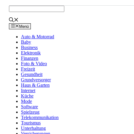
Zum
Inhalt
springen
Menü
Auto & Motorrad
Baby
Business
Elektronik
Finanzen
Foto & Video
Freizeit
Gesundheit
Grundversorger
Haus & Garten
Internet
Küche
Mode
Software
Spielzeug
Telekommunikation
Tourismus
Unterhaltung
Versicherungen