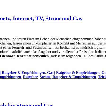
etz, Internet, TV, Strom und Gas
hr großen und festen Platz im Leben der Menschen eingenommen haben u
eschehen, lassen einen unkompliziert in Kontakt mit Menschen auf der g
einen Fernseh- und Festnetzanschluss besitzt, ist es natürlich logisch,
durch natürlich auch das Angebot und vor allem der Preis, durch die
d dennoch sehr unterschiedlich
, sodass im folgenden Teil des Artikel
 | Ratgeber & Empfehlungen
,
Gas | Ratgeber & Empfehlungen
,
Gr
 Empfehlungen
,
Ratgeber
,
Strom | Ratgeber & Empfehlungen
,
Tele
ich für Strom und Gas