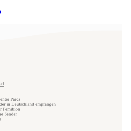
n
kel
enter Parcs
nder in Deutschland empfangen
er Femibion
he Sender
e