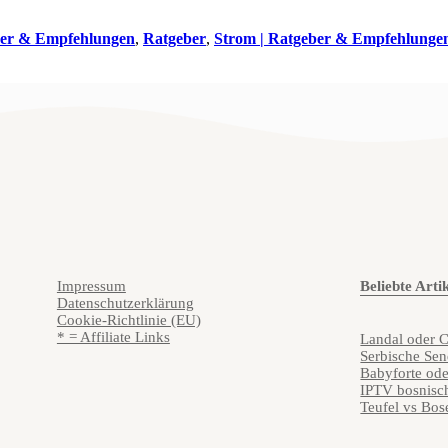
ber & Empfehlungen
,
Ratgeber
,
Strom | Ratgeber & Empfehlunge
Impressum
Beliebte Arti
Datenschutzerklärung
Cookie-Richtlinie (EU)
* = Affiliate Links
Landal oder C
Serbische Se
Babyforte od
IPTV bosnisc
Teufel vs Bos