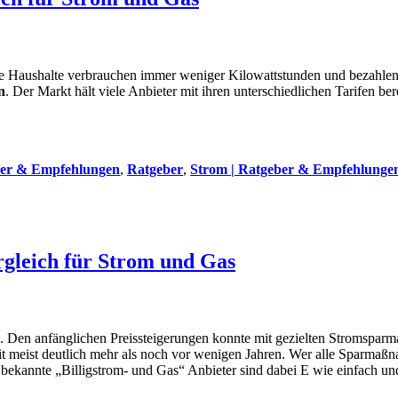
iele Haushalte verbrauchen immer weniger Kilowattstunden und bezahle
n
. Der Markt hält viele Anbieter mit ihren unterschiedlichen Tarifen be
ber & Empfehlungen
,
Ratgeber
,
Strom | Ratgeber & Empfehlunge
rgleich für Strom und Gas
an. Den anfänglichen Preissteigerungen konnte mit gezielten Stromsp
eit meist deutlich mehr als noch vor wenigen Jahren. Wer alle Sparma
 bekannte „Billigstrom- und Gas“ Anbieter sind dabei E wie einfach un