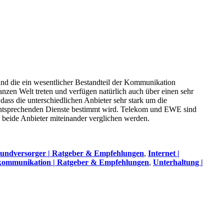
nd die ein wesentlicher Bestandteil der Kommunikation
anzen Welt treten und verfügen natürlich auch über einen sehr
 dass die unterschiedlichen Anbieter sehr stark um die
 entsprechenden Dienste bestimmt wird. Telekom und EWE sind
s beide Anbieter miteinander verglichen werden.
undversorger | Ratgeber & Empfehlungen
,
Internet |
kommunikation | Ratgeber & Empfehlungen
,
Unterhaltung |