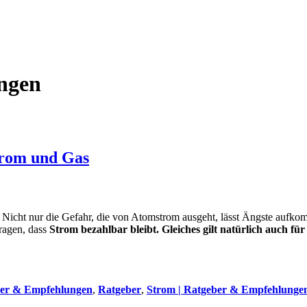
ngen
Strom und Gas
 Nicht nur die Gefahr, die von Atomstrom ausgeht, lässt Ängste aufk
tragen, dass
Strom bezahlbar bleibt. Gleiches gilt natürlich auch fü
ber & Empfehlungen
,
Ratgeber
,
Strom | Ratgeber & Empfehlunge