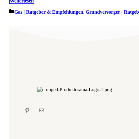
Weiterlesen
Kategorien
Gas | Ratgeber & Empfehlungen
,
Grundversorger | Ratge