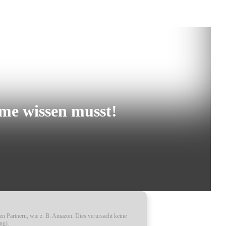
me wissen musst!
ren Partnern, wie z. B. Amazon. Dies verursacht keine
ng).