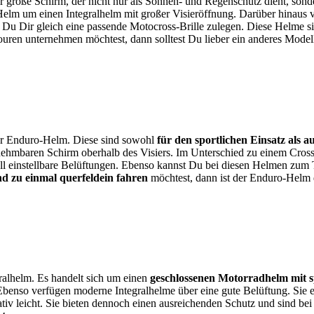
der große Schirm, der nicht nur als Sonnen- und Regenschutz dient, sond
elm um einen Integralhelm mit großer Visieröffnung. Darüber hinaus v
t Du Dir gleich eine passende Motocross-Brille zulegen. Diese Helme si
uren unternehmen möchtest, dann solltest Du lieber ein anderes Modell
r Enduro-Helm. Diese sind sowohl
für den sportlichen Einsatz als 
nehmbaren Schirm oberhalb des Visiers. Im Unterschied zu einem Cros
ell einstellbare Belüftungen. Ebenso kannst Du bei diesen Helmen zum
d zu einmal querfeldein fahren
möchtest, dann ist der Enduro-Helm d
ralhelm. Es handelt sich um einen
geschlossenen Motorradhelm mit s
benso verfügen moderne Integralhelme über eine gute Belüftung. Sie ei
tiv leicht. Sie bieten dennoch einen ausreichenden Schutz und sind bei