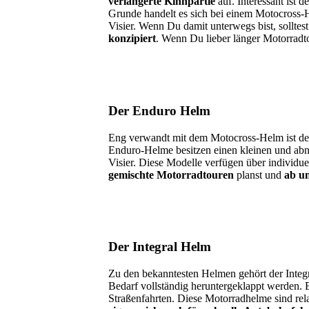
verlängerte Kinnpartie
auf. Interessant ist 
Grunde handelt es sich bei einem Motocross-H
Visier. Wenn Du damit unterwegs bist, solltes
konzipiert
. Wenn Du lieber länger Motorradto
Der Enduro Helm
Eng verwandt mit dem Motocross-Helm ist de
Enduro-Helme besitzen einen kleinen und ab
Visier. Diese Modelle verfügen über individu
gemischte Motorradtouren
planst und
ab un
Der Integral Helm
Zu den bekanntesten Helmen gehört der Integ
Bedarf vollständig heruntergeklappt werden. E
Straßenfahrten. Diese Motorradhelme sind rela