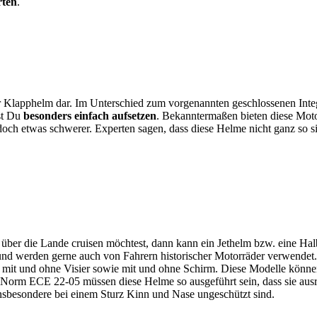
rten
.
der Klapphelm dar. Im Unterschied zum vorgenannten geschlossenen Integ
st Du
besonders einfach aufsetzen
. Bekanntermaßen bieten diese Mo
doch etwas schwerer. Experten sagen, dass diese Helme nicht ganz so si
ber die Lande cruisen möchtest, dann kann ein Jethelm bzw. eine Halb
nd werden gerne auch von Fahrern historischer Motorräder verwendet. A
 mit und ohne Visier sowie mit und ohne Schirm. Diese Modelle könne
 Norm ECE 22-05 müssen diese Helme so ausgeführt sein, dass sie aus
nsbesondere bei einem Sturz Kinn und Nase ungeschützt sind.