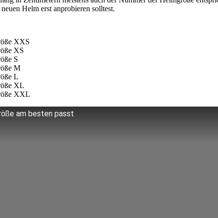
neuen Helm erst anprobieren solltest.
Größe XXS
Größe XS
röße S
Größe M
röße L
Größe XL
Größe XXL
röße am besten passt