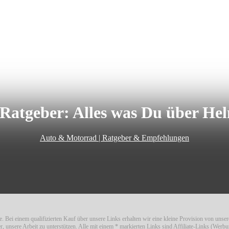
Ratgeber: Alles was Du über Hel
Auto & Motorrad | Ratgeber & Empfehlungen
. Bei einem qualifizierten Kauf über unsere Links erhalten wir eine kleine Provision von unse
er, unsere Arbeit zu unterstützen. Alle mit einem * markierten Links sind Affiliate-Links (Werbu