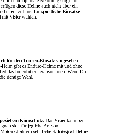
ern für eine optimale Belüftung sorgt. Im
erfügen diese Helme auch nicht über ein
nd in erster Linie
für sportliche Einsätze
 mit Visier wählen.
auch für den Touren-Einsatz
vorgesehen.
s-Helm gibt es Enduro-Helme mit und ohne
 Teil das Innenfutter herausnehmen. Wenn Du
ie richtige Wahl.
peziellem Kinnschutz
. Das Visier kann bei
gnen sich für jegliche Art von
 Motorradfahrern sehr beliebt.
Integral-Helme