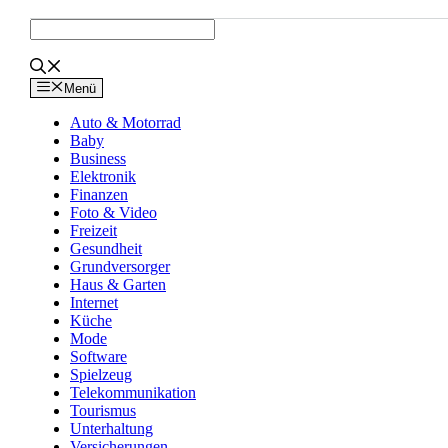
Zum
Inhalt
springen
Menü
Auto & Motorrad
Baby
Business
Elektronik
Finanzen
Foto & Video
Freizeit
Gesundheit
Grundversorger
Haus & Garten
Internet
Küche
Mode
Software
Spielzeug
Telekommunikation
Tourismus
Unterhaltung
Versicherungen