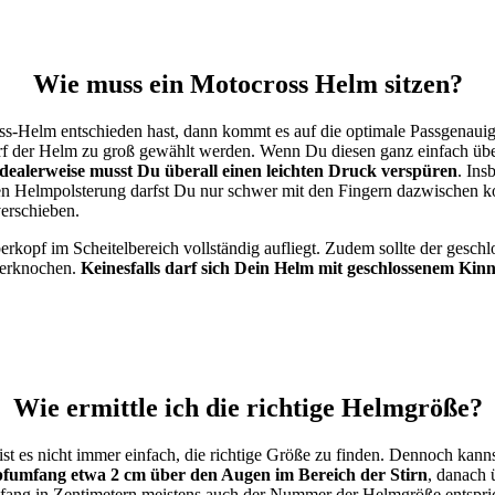
Wie muss ein Motocross Helm sitzen?
-Helm entschieden hast, dann kommt es auf die optimale Passgenauigk
rf der Helm zu groß gewählt werden. Wenn Du diesen ganz einfach über 
Idealerweise musst Du überall einen leichten Druck verspüren
. Ins
den Helmpolsterung darfst Du nur schwer mit den Fingern dazwische
verschieben.
rkopf im Scheitelbereich vollständig aufliegt. Zudem sollte der gesch
ferknochen.
Keinesfalls darf sich Dein Helm mit geschlossenem K
Wie ermittle ich die richtige Helmgröße?
t es nicht immer einfach, die richtige Größe zu finden. Dennoch kann
fumfang etwa 2 cm über den Augen im Bereich der Stirn
, danach 
mfang in Zentimetern meistens auch der Nummer der Helmgröße entspri