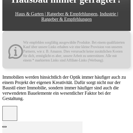
Haus & Garten | Ratgeber & Empfehlungen
,
Industrie |
Ratgeber & Empfehlungen
Wir empfehlen sorgfältig ausgewählte Produkte. Bei einem qualifizierten
Kauf über unsere Links erhalten wir eine kleine Provision von unseren
Partnern, wie z. B. Amazon. Dies verursacht keine zusätzlichen Kosten
für dich, ermöglicht es aber, unsere Arbeit zu unterstützen. Alle mit
einem * markierten Links sind Affiliate-Links (Werbung).
Immobilien werden hinsichtlich der Optik immer häufiger auch zu
einem Projekt der eigenen Kreativität. Dafür sorgt nicht nur der
Baustil einer Immobilie, sondern immer häufiger sind auch die
verwendeten Bauelemente ein wesentlicher Faktor bei der
Gestaltung.