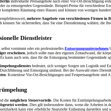
Berlin
individuelle Preisangebote nach einer Vor-Ort-Besichtigung erst
 der zu entsorgenden Gegenstände. Beispiel-Preise für verschiedene En
zur kompletten Räumung eines Hauses und können von wenigen hundert 
r empfehlenswert,
mehrere Angebote von verschiedenen Firmen in Be
 können Sie sicherstellen, dass Sie eine Dienstleistung wählen, die Ih
sionelle Dienstleister
selbst vornimmt oder ein professionelles
Entsorgungsunternehmen
b
iger erscheinen
, jedoch sollte man den eigenen Zeitaufwand, die körp
. Es kann auch sein, dass für die Entsorgung bestimmter Gegenstände spe
rümpelungsdienstes
bedeutet, sich weniger Sorgen um Logistik und E
 Durchführung und Entsorgung umfasst. Bei der Auswahl eines Dienstlei
hten
. Kostenlose Vor-Ort-Besichtigungen und Festpreisangebote sind A
trümpelung
ind die
möglichen Steuervorteile
. Die Kosten für Entrümpelungsarbei
 abgesetzt werden
. Dies gilt insbesondere dann, wenn die Arbeiten in 
etzbarkeit kann eine erhebliche finanzielle Entlastung darstellen und 