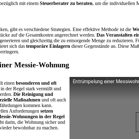
esbezüglich mit einem
Steuerberater zu beraten
, um die individuellen 
en, gibt es verschiedene Strategien. Eine effektive Methode ist die
We
tücke auf die Gesamtkosten angerechnet werden.
Das Veranstalten e
enerieren und gleichzeitig die zu entsorgende Menge zu reduzieren. Für
etet sich das
temporäre Einlagern
dieser Gegenstände an. Diese Maß
erringern.
einer Messie-Wohnung
Entrümpelung einer Messiwoh
lt einen
besonderen und oft
n der Regel stark vermüllt und
werden.
Die Reinigung und
pezielle Maßnahmen
und oft auch
Gefährdungen kommen kann.
ellen Anforderungen
setzen
essie-Wohnungen in der Regel
ht darin, die Wohnung sicher und
 wieder bewohnbar zu machen.