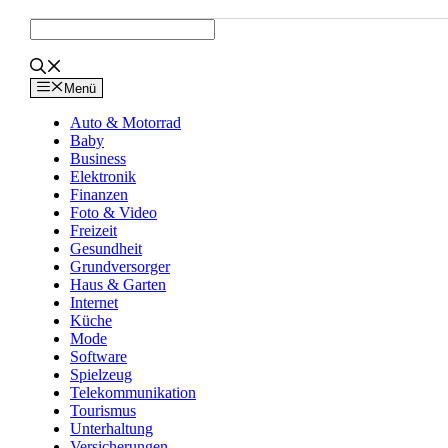
Zum
Inhalt
springen
Menü
Auto & Motorrad
Baby
Business
Elektronik
Finanzen
Foto & Video
Freizeit
Gesundheit
Grundversorger
Haus & Garten
Internet
Küche
Mode
Software
Spielzeug
Telekommunikation
Tourismus
Unterhaltung
Versicherungen