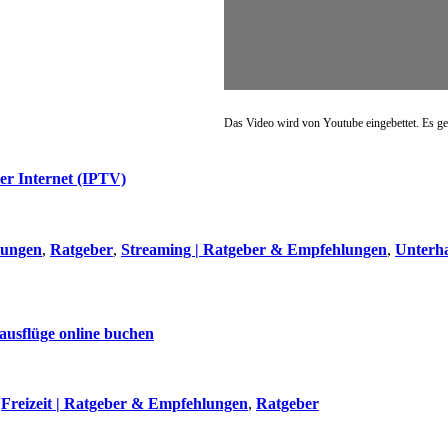
Das Video wird von Youtube eingebettet. Es ge
er Internet (IPTV)
lungen
,
Ratgeber
,
Streaming | Ratgeber & Empfehlungen
,
Unterh
ausflüge online buchen
,
Freizeit | Ratgeber & Empfehlungen
,
Ratgeber