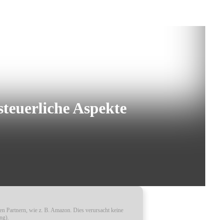
euerliche Aspekte
ren Partnern, wie z. B. Amazon. Dies verursacht keine
ng).