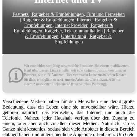
Festnetz | Ratgeber & Empfehlungen
,
Film und Fernsehen
| Ratgeber & Empfehlungen
,
Internet | Ratgeber &
Empfehlungen
,
Internet Provider | Ratgeber &
Empfehlungen
,
Ratgeber
,
Telekommunikation | Ratgeber
& Empfehlungen
,
Unterhaltung | Ratgeber &
Empfehlungen
Wir empfehlen sorgfältig ausgewählte Produkte. Bei einem qualifizierten
Kauf über unsere Links erhalten wir eine kleine Provision von unseren
Partnern, wie z. B. Amazon. Dies verursacht keine zusätzlichen Kosten
für dich, ermöglicht es aber, unsere Arbeit zu unterstützen. Alle mit
einem * markierten Links sind Affiliate-Links (Werbung).
Verschiedene Medien haben für den Menschen eine derart große
Bedeutung, dass ein Leben ohne sie unvorstellbar wäre. Hierzu
gehören natürlich das Fernsehen, das Internet und auch die
Telefonie. Nahezu jeder Haushalt verfügt über den Zugang zu
einem, oder aber auch zu allen dieser Medien. Natürlich ist das
Ganze nicht kostenlos, sodass sich viele Anbieter in diesem Bereich
etabliert haben und unterschiedliche Angebote offenbaren. Um Geld