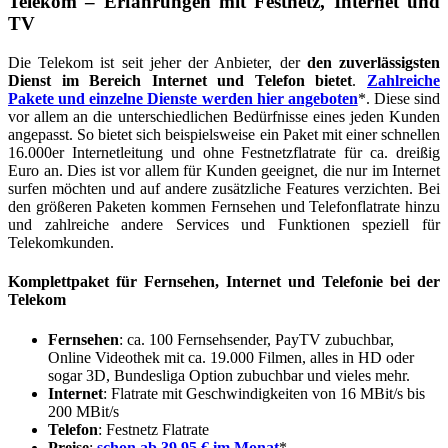
Telekom – Erfahrungen mit Festnetz, Internet und
TV
Die Telekom ist seit jeher der Anbieter, der
den zuverlässigsten
Dienst im Bereich Internet und Telefon bietet
.
Zahlreiche
Pakete und einzelne Dienste werden hier angeboten
*. Diese sind
vor allem an die unterschiedlichen Bedürfnisse eines jeden Kunden
angepasst. So bietet sich beispielsweise ein Paket mit einer schnellen
16.000er Internetleitung und ohne Festnetzflatrate für ca. dreißig
Euro an. Dies ist vor allem für Kunden geeignet, die nur im Internet
surfen möchten und auf andere zusätzliche Features verzichten. Bei
den größeren Paketen kommen Fernsehen und Telefonflatrate hinzu
und zahlreiche andere Services und Funktionen speziell für
Telekomkunden.
Komplettpaket für Fernsehen, Internet und Telefonie bei der
Telekom
Fernsehen
: ca. 100 Fernsehsender, PayTV zubuchbar,
Online Videothek mit ca. 19.000 Filmen, alles in HD oder
sogar 3D, Bundesliga Option zubuchbar und vieles mehr.
Internet
: Flatrate mit Geschwindigkeiten von 16 MBit/s bis
200 MBit/s
Telefon
: Festnetz Flatrate
Preise
:
schon ab 39,95 € im Monat
*